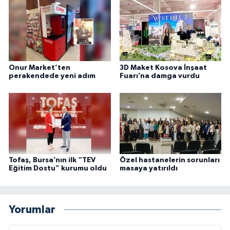
Onur Market’ten
3D Maket Kosova İnşaat
perakendede yeni adım
Fuarı’na damga vurdu
Tofaş, Bursa’nın ilk “TEV
Özel hastanelerin sorunları
Eğitim Dostu” kurumu oldu
masaya yatırıldı
Yorumlar