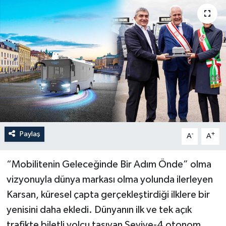
Paylaş
-
+
A
A
“Mobilitenin Geleceğinde Bir Adım Önde” olma
vizyonuyla dünya markası olma yolunda ilerleyen
Karsan, küresel çapta gerçekleştirdiği ilklere bir
yenisini daha ekledi. Dünyanın ilk ve tek açık
trafikte biletli yolcu taşıyan Seviye-4 otonom