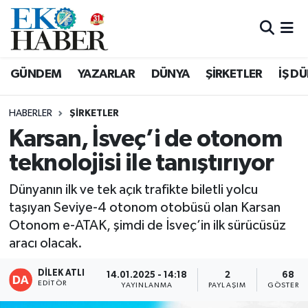
Hava Durumu
GÜNDEM
YAZARLAR
DÜNYA
ŞİRKETLER
İŞ D
Trafik Durumu
HABERLER
ŞIRKETLER
Süper Lig Puan Durumu ve Fikstür
Karsan, İsveç’i de otonom
teknolojisi ile tanıştırıyor
Tüm Manşetler
Dünyanın ilk ve tek açık trafikte biletli yolcu
Son Dakika Haberleri
taşıyan Seviye-4 otonom otobüsü olan Karsan
Otonom e-ATAK, şimdi de İsveç’in ilk sürücüsüz
Haber Arşivi
aracı olacak.
DİLEK ATLI
14.01.2025 - 14:18
2
68
EDITÖR
YAYINLANMA
PAYLAŞIM
GÖSTERI