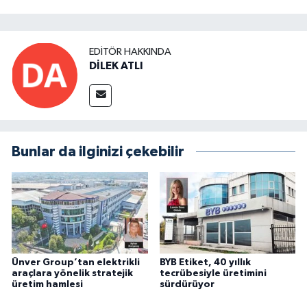
EDITÖR HAKKINDA
DİLEK ATLI
Bunlar da ilginizi çekebilir
Ünver Group’tan elektrikli
BYB Etiket, 40 yıllık
araçlara yönelik stratejik
tecrübesiyle üretimini
üretim hamlesi
sürdürüyor