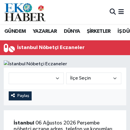
Hava Durumu
GÜNDEM
YAZARLAR
DÜNYA
ŞİRKETLER
İŞ D
Trafik Durumu
İstanbul Nöbetçi Eczaneler
Süper Lig Puan Durumu ve Fikstür
Tüm Manşetler
Son Dakika Haberleri
Haber Arşivi
Paylaş
İstanbul
06 Ağustos 2026 Perşembe
nöbetçi eczane adres, telefon ve konumları