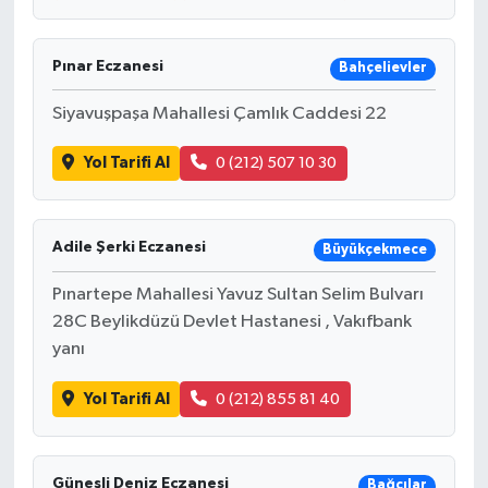
Pınar Eczanesi
Bahçelievler
Siyavuşpaşa Mahallesi Çamlık Caddesi 22
Yol Tarifi Al
0 (212) 507 10 30
Adile Şerki Eczanesi
Büyükçekmece
Pınartepe Mahallesi Yavuz Sultan Selim Bulvarı
28C Beylikdüzü Devlet Hastanesi , Vakıfbank
yanı
Yol Tarifi Al
0 (212) 855 81 40
Güneşli Deniz Eczanesi
Bağcılar