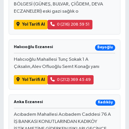
BÖLGESİ (GÜNEŞ, BULVAR, ÇİĞDEM, DEVA
ECZANELERİ) eski gazi sağlık o
Yol Tarifi Al
0 (216) 208 59 51
Halıcıoğlu Eczanesi
Beyoğlu
Halıcıoğlu Mahallesi Tunç Sokak 1 A
Çıksalın,Alev Ofluoğlu Semt Konağı yanı
Yol Tarifi Al
0 (212) 369 45 49
Anka Eczanesi
Kadıköy
Acıbadem Mahallesi Acıbadem Caddesi 76 A
İŞ BANKASI KONUTLARINDAN KADIKÖY
İSTİKAMETİNE GİDERKEN IŞIKLARI GEÇİNCE