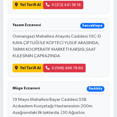
Yol Tarifi Al
0 (212) 441 38 16
Yaşam Eczanesi
Sancaktepe
Osmangazi Mahallesi Atayolu Caddesi 10C-D
KAYA ÇİFTLİĞİ İLE KÖFTECİ YUSUF ARASINDA,
TARIM KOOPERATİF MARKETİ KARŞISI,SAAT
KULESİNİN ÇAPRAZINDA
Yol Tarifi Al
0 (506) 466 78 60
Müge Eczanesi
Kadıköy
19 Mayıs Mahallesi Bayar Caddesi 55B
Acıbadem Kozyatağı Hastanesinin 200m
Aşağısındaki İlk Işıklarda. (30 Ağustos