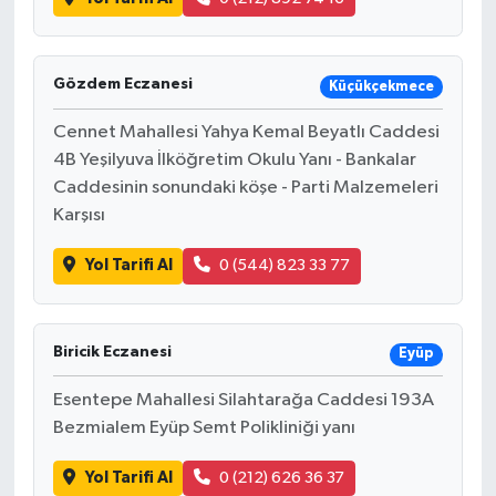
Gözdem Eczanesi
Küçükçekmece
Cennet Mahallesi Yahya Kemal Beyatlı Caddesi
4B Yeşilyuva İlköğretim Okulu Yanı - Bankalar
Caddesinin sonundaki köşe - Parti Malzemeleri
Karşısı
Yol Tarifi Al
0 (544) 823 33 77
Biricik Eczanesi
Eyüp
Esentepe Mahallesi Silahtarağa Caddesi 193A
Bezmialem Eyüp Semt Polikliniği yanı
Yol Tarifi Al
0 (212) 626 36 37