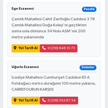
Ege Eczanesi
Pendik
Çamlık Mahallesi Cahit Zarifoğlu Caddesi 3 78
Çamlık Mahallesi Doğa Koleji'ni geçtikten
sonra sola dönünce 34 Nolu ASM'nin 200
metre yukarısında
Yol Tarifi Al
0 (216) 646 10 73
Uğurlu Eczanesi
Üsküdar
İcadiye Mahallesi Cumhuriyet Caddesi 65 A
Fıstıkağacı metro durağının 100 metre yukarısı,
CARREFOURUN KARŞISI
Yol Tarifi Al
0 (216) 553 87 54