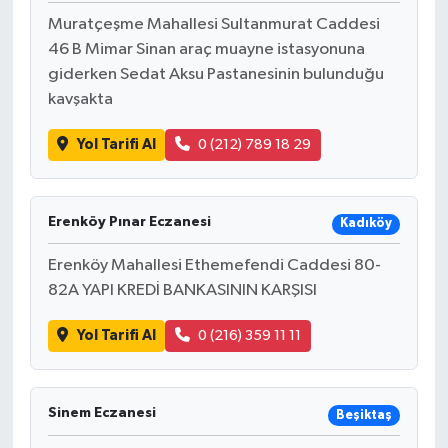
Muratçeşme Mahallesi Sultanmurat Caddesi
46 B Mimar Sinan araç muayne istasyonuna
giderken Sedat Aksu Pastanesinin bulunduğu
kavşakta
Yol Tarifi Al
0 (212) 789 18 29
Erenköy Pınar Eczanesi
Kadıköy
Erenköy Mahallesi Ethemefendi Caddesi 80-
82A YAPI KREDİ BANKASININ KARŞISI
Yol Tarifi Al
0 (216) 359 11 11
Sinem Eczanesi
Beşiktaş