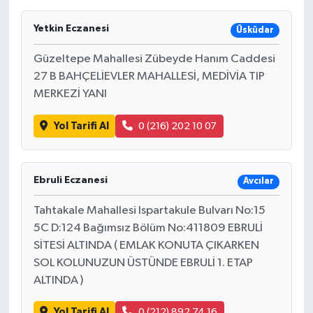
Yetkin Eczanesi
Üsküdar
Güzeltepe Mahallesi Zübeyde Hanım Caddesi
27 B BAHÇELİEVLER MAHALLESİ, MEDİVİA TIP
MERKEZİ YANI
Yol Tarifi Al
0 (216) 202 10 07
Ebruli Eczanesi
Avcılar
Tahtakale Mahallesi Ispartakule Bulvarı No:15
5C D:124 Bağımsız Bölüm No:411809 EBRULİ
SİTESİ ALTINDA ( EMLAK KONUTA ÇIKARKEN
SOL KOLUNUZUN ÜSTÜNDE EBRULİ 1. ETAP
ALTINDA )
Yol Tarifi Al
0 (212) 892 74 16