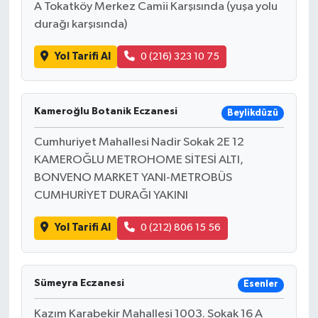
A Tokatköy Merkez Camii Karşısında (yuşa yolu
durağı karşısında)
Yol Tarifi Al
0 (216) 323 10 75
Kameroğlu Botanik Eczanesi
Beylikdüzü
Cumhuriyet Mahallesi Nadir Sokak 2E 12
KAMEROĞLU METROHOME SİTESİ ALTI,
BONVENO MARKET YANI-METROBÜS
CUMHURİYET DURAĞI YAKINI
Yol Tarifi Al
0 (212) 806 15 56
Sümeyra Eczanesi
Esenler
Kazım Karabekir Mahallesi 1003. Sokak 16 A