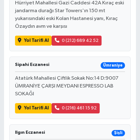
Hürriyet Mahallesi Gazi Caddesi 42A Kıraç eski
jandarma durağı Star Towers'ın 150 mt
yukarısındaki eski Kolan Hastanesi yanı, Kıraç
Özaydın avm ve karşısı
Yol Tarifi Al
0 (212) 689 42 52
Sipahi Eczanesi
Ümraniye
Atatürk Mahallesi Çiftlik Sokak No:14 D:9007
ÜMRANİYE ÇARŞI MEYDANI ESPRESSO LAB
SOKAĞI
Yol Tarifi Al
0 (216) 461 15 92
Ilgın Eczanesi
Şişli