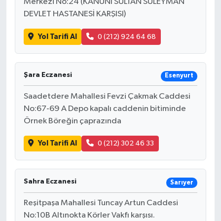
Merkezi No:24 (KANUNİ SULTAN SÜLEYMAN
DEVLET HASTANESİ KARŞISI)
Yol Tarifi Al
0 (212) 924 64 68
Şara Eczanesi
Esenyurt
Saadetdere Mahallesi Fevzi Çakmak Caddesi
No:67-69 A Depo kapalı caddenin bitiminde
Örnek Böreğin çaprazında
Yol Tarifi Al
0 (212) 302 46 33
Sahra Eczanesi
Sarıyer
Reşitpaşa Mahallesi Tuncay Artun Caddesi
No:10B Altınokta Körler Vakfı karşısı.