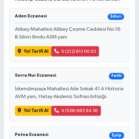
Aden Eczanesi
Silivri
Alibey Mahallesi Alibey Çeşme Caddesi No:16
B Silivri 8nolu ASM yanı
Yol Tarifi Al
0 (212) 813 00 03
Serra Nur Eczanesi
Fatih
İskenderpaşa Mahallesi Aile Sokak 41 A Historia
AVM yanı, Hatay Akdeniz Sofrası bitişiği.
Yol Tarifi Al
0 (536) 663 94 36
Petna Eczanesi
Eyüp