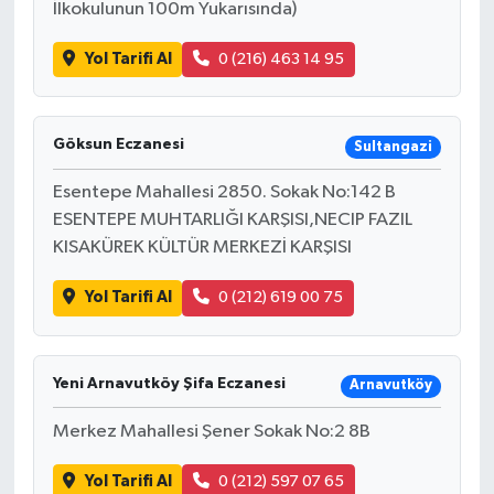
İlkokulunun 100m Yukarısında)
Yol Tarifi Al
0 (216) 463 14 95
Göksun Eczanesi
Sultangazi
Esentepe Mahallesi 2850. Sokak No:142 B
ESENTEPE MUHTARLIĞI KARŞISI,NECIP FAZIL
KISAKÜREK KÜLTÜR MERKEZİ KARŞISI
Yol Tarifi Al
0 (212) 619 00 75
Yeni Arnavutköy Şifa Eczanesi
Arnavutköy
Merkez Mahallesi Şener Sokak No:2 8B
Yol Tarifi Al
0 (212) 597 07 65