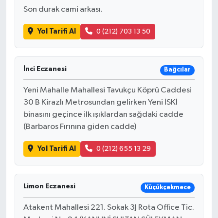
Son durak cami arkası.
Yol Tarifi Al
0 (212) 703 13 50
İnci Eczanesi
Bağcılar
Yeni Mahalle Mahallesi Tavukçu Köprü Caddesi
30 B Kirazlı Metrosundan gelirken Yeni İSKİ
binasını geçince ilk ışıklardan sağdaki cadde
(Barbaros Fırınına giden cadde)
Yol Tarifi Al
0 (212) 655 13 29
Limon Eczanesi
Küçükçekmece
Atakent Mahallesi 221. Sokak 3J Rota Office Tic.