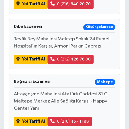
Yol Tarifi Al
0 (216) 640 20 70
Diba Eczanesi
Küçükçekmece
Tevfik Bey Mahallesi Mektep Sokak 24 Rumeli
Hospital'ın Karşısı, Armoni Parkın Çaprazı
Yol Tarifi Al
0 (212) 426 78 00
Boğaziçi Eczanesi
Maltepe
Altayçeşme Mahallesi Atatürk Caddesi 81 C
Maltepe Merkez Aile Sağlığı Karşısı - Happy
Center Yanı
Yol Tarifi Al
0 (216) 457 11 88