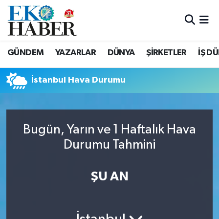
Hava Durumu
GÜNDEM
YAZARLAR
DÜNYA
ŞİRKETLER
İŞ D
Trafik Durumu
İstanbul Hava Durumu
Süper Lig Puan Durumu ve Fikstür
Tüm Manşetler
Bugün, Yarın ve 1 Haftalık Hava
Son Dakika Haberleri
Durumu Tahmini
Haber Arşivi
ŞU AN