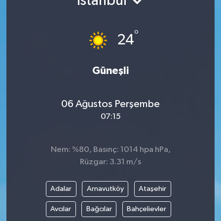
İstanbul
°
24
Güneşli
06 Ağustos Perşembe
07:15
Nem: %80, Basınç: 1014 hpa hPa,
Rüzgar: 3.31 m/s
Adalar
Arnavutköy
Ataşehir
Avcılar
Bağcılar
Bahçelievler