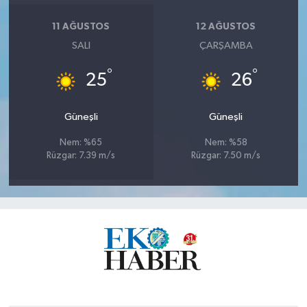
11 AĞUSTOS
12 AĞUSTOS
SALI
ÇARŞAMBA
°
°
25
26
Güneşli
Güneşli
Nem: %65
Nem: %58
Rüzgar: 7.39 m/s
Rüzgar: 7.50 m/s