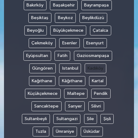
Bakırköy
Başakşehir
Bayrampaşa
Beşiktaş
Beykoz
Beylikdüzü
Beyoğlu
Büyükçekmece
Çatalca
Çekmeköy
Esenler
Esenyurt
Eyüpsultan
Fatih
Gaziosmanpaşa
Güngören
Istanbul
Kadıköy
Kağıthane
Kâğıthane
Kartal
Küçükçekmece
Maltepe
Pendik
Sancaktepe
Sarıyer
Silivri
Sultanbeyli
Sultangazi
Şile
Şişli
Tuzla
Ümraniye
Üsküdar