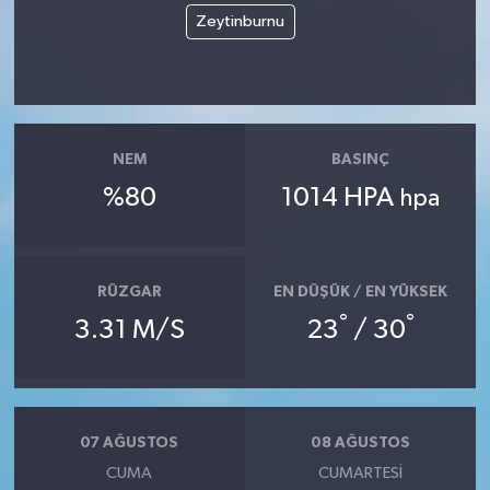
Zeytinburnu
NEM
BASINÇ
%80
1014 HPA
hpa
RÜZGAR
EN DÜŞÜK / EN YÜKSEK
°
°
3.31 M/S
23
/ 30
07 AĞUSTOS
08 AĞUSTOS
CUMA
CUMARTESI