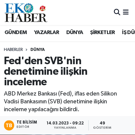
Hava Durumu
GÜNDEM
YAZARLAR
DÜNYA
ŞİRKETLER
İŞ D
Trafik Durumu
HABERLER
DÜNYA
Süper Lig Puan Durumu ve Fikstür
Fed'den SVB'nin
denetimine ilişkin
Tüm Manşetler
inceleme
Son Dakika Haberleri
ABD Merkez Bankası (Fed), iflas eden Silikon
Haber Arşivi
Vadisi Bankasının (SVB) denetimine ilişkin
inceleme yapılacağını bildirdi.
TE BILISIM
14.03.2023 - 09:22
49
EDITÖR
YAYINLANMA
GÖSTERIM