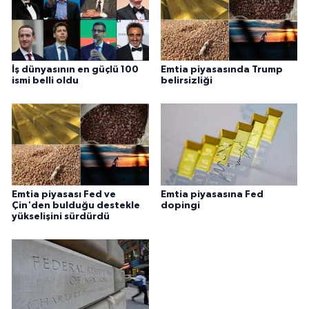
İş dünyasının en güçlü 100
Emtia piyasasında Trump
ismi belli oldu
belirsizliği
Emtia piyasası Fed ve
Emtia piyasasına Fed
Çin'den bulduğu destekle
dopingi
yükselişini sürdürdü