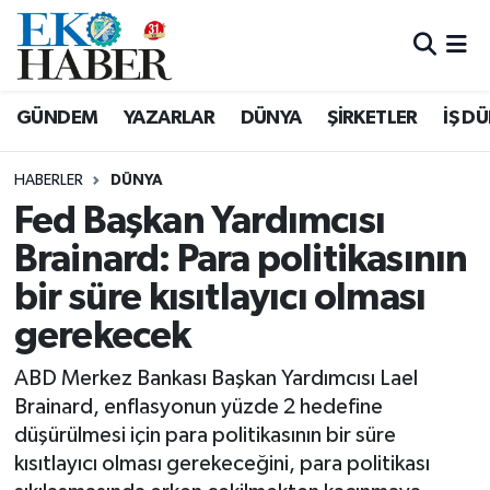
Hava Durumu
GÜNDEM
YAZARLAR
DÜNYA
ŞİRKETLER
İŞ D
Trafik Durumu
HABERLER
DÜNYA
Süper Lig Puan Durumu ve Fikstür
Fed Başkan Yardımcısı
Brainard: Para politikasının
Tüm Manşetler
bir süre kısıtlayıcı olması
Son Dakika Haberleri
gerekecek
Haber Arşivi
ABD Merkez Bankası Başkan Yardımcısı Lael
Brainard, enflasyonun yüzde 2 hedefine
düşürülmesi için para politikasının bir süre
kısıtlayıcı olması gerekeceğini, para politikası