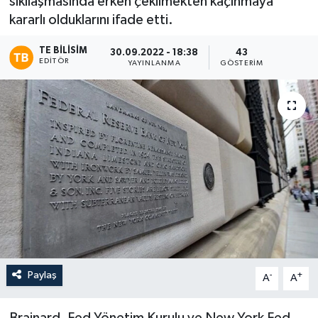
sıkılaşmasında erken çekilmekten kaçınmaya
kararlı olduklarını ifade etti.
TE BILISIM
30.09.2022 - 18:38
43
EDITÖR
YAYINLANMA
GÖSTERIM
Paylaş
-
+
A
A