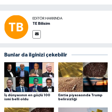
EDITÖR HAKKINDA
TE Bilisim
Bunlar da ilginizi çekebilir
İş dünyasının en güçlü 100
Emtia piyasasında Trump
ismi belli oldu
belirsizliği