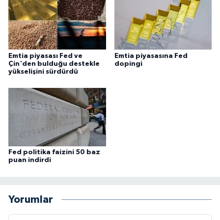
Emtia piyasası Fed ve
Emtia piyasasına Fed
Çin'den bulduğu destekle
dopingi
yükselişini sürdürdü
Fed politika faizini 50 baz
puan indirdi
Yorumlar