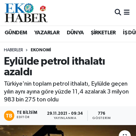
Hava Durumu
GÜNDEM
YAZARLAR
DÜNYA
ŞİRKETLER
İŞ D
Trafik Durumu
HABERLER
EKONOMI
Süper Lig Puan Durumu ve Fikstür
Eylülde petrol ithalatı
azaldı
Tüm Manşetler
Türkiye'nin toplam petrol ithalatı, Eylülde geçen
Son Dakika Haberleri
yılın aynı ayına göre yüzde 11,4 azalarak 3 milyon
983 bin 275 ton oldu
Haber Arşivi
TE BILISIM
29.11.2021 - 09:34
776
EDITÖR
YAYINLANMA
GÖSTERIM