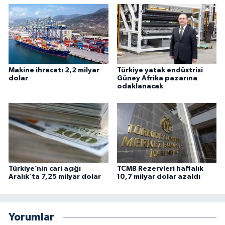
Makine ihracatı 2,2 milyar
Türkiye yatak endüstrisi
dolar
Güney Afrika pazarına
odaklanacak
Türkiye’nin cari açığı
TCMB Rezervleri haftalık
Aralık’ta 7,25 milyar dolar
10,7 milyar dolar azaldı
Yorumlar