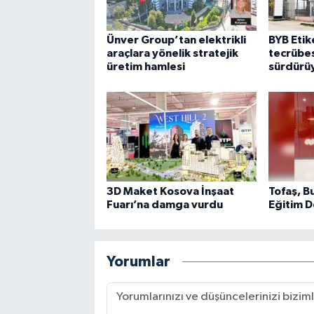
Ünver Group’tan elektrikli
BYB Etike
araçlara yönelik stratejik
tecrübes
üretim hamlesi
sürdürü
3D Maket Kosova İnşaat
Tofaş, B
Fuarı’na damga vurdu
Eğitim D
Yorumlar