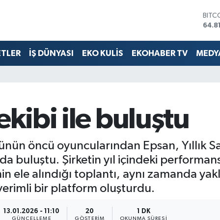
64.8
DOL
47,7
EUR
55,2
ETLER
İŞ DÜNYASI
EKO KULİS
EKOHABER TV
MEDYA
STER
64,4
GRAM
6660
BİST
13.7
ekibi ile buluştu
ünün öncü oyuncularından Epsan, Yıllık Satı
ya’da buluştu. Şirketin yıl içindeki perform
nin ele alındığı toplantı, aynı zamanda yakla
rimli bir platform oluşturdu.
13.01.2026 - 11:10
20
1 DK
GÜNCELLEME
GÖSTERIM
OKUNMA SÜRESI