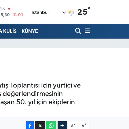
15,30
%-0.1
°
25
AR
İstanbul
436
%0.18
O
510
%0.32
 KULİS
KÜNYE
LİN
811
%0.38
 ALTIN
.55
%0
100
79
%-14
ş Toplantısı için yurtiçi ve
ans değerlendirmesinin
şan 50. yıl için ekiplerin
-
+
A
A