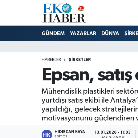
Hava Durumu
GÜNDEM
YAZARLAR
DÜNYA
ŞİRK
Trafik Durumu
Süper Lig Puan Durumu ve Fikstür
HABERLER
ŞIRKETLER
Epsan, satış 
Tüm Manşetler
Son Dakika Haberleri
Mühendislik plastikleri sektör
yurtdışı satış ekibi ile Antal
Haber Arşivi
yapıldığı, gelecek stratejileri
motivasyonunu güçlendiren ve
HIDIRCAN KAYA
13.01.2026 - 11:03
EDITÖR
YAYINLANMA