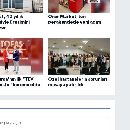
t, 40 yıllık
Onur Market’ten
iyle üretimini
perakendede yeni adım
yor
ursa’nın ilk “TEV
Özel hastanelerin sorunları
ostu” kurumu oldu
masaya yatırıldı