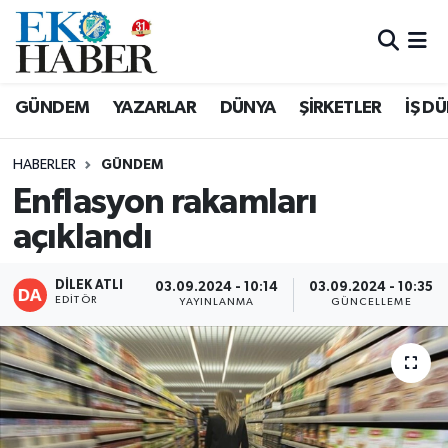
Hava Durumu
GÜNDEM
YAZARLAR
DÜNYA
ŞİRKETLER
İŞ D
Trafik Durumu
HABERLER
GÜNDEM
Süper Lig Puan Durumu ve Fikstür
Enflasyon rakamları
açıklandı
Tüm Manşetler
Son Dakika Haberleri
DİLEK ATLI
03.09.2024 - 10:14
03.09.2024 - 10:35
EDITÖR
YAYINLANMA
GÜNCELLEME
Haber Arşivi