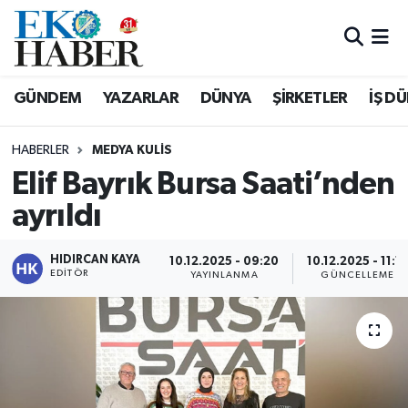
Hava Durumu
GÜNDEM
YAZARLAR
DÜNYA
ŞİRKETLER
İŞ D
Trafik Durumu
HABERLER
MEDYA KULIS
Süper Lig Puan Durumu ve Fikstür
Elif Bayrık Bursa Saati’nden
ayrıldı
Tüm Manşetler
Son Dakika Haberleri
HIDIRCAN KAYA
10.12.2025 - 09:20
10.12.2025 - 11:1
EDITÖR
YAYINLANMA
GÜNCELLEME
Haber Arşivi