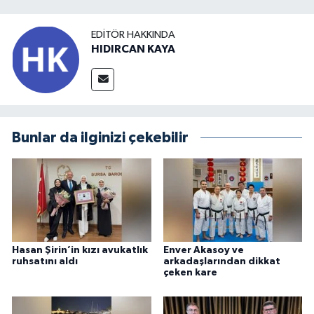
EDITÖR HAKKINDA
HIDIRCAN KAYA
Bunlar da ilginizi çekebilir
Hasan Şirin’in kızı avukatlık
Enver Akasoy ve
ruhsatını aldı
arkadaşlarından dikkat
çeken kare