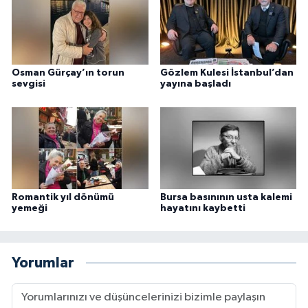
Osman Gürçay’ın torun
Gözlem Kulesi İstanbul’dan
sevgisi
yayına başladı
Romantik yıl dönümü
Bursa basınının usta kalemi
yemeği
hayatını kaybetti
Yorumlar