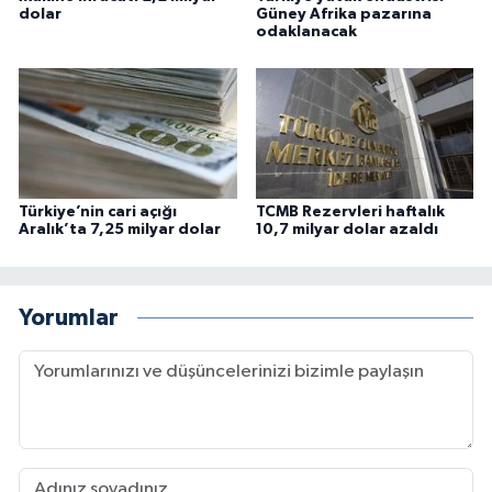
dolar
Güney Afrika pazarına
odaklanacak
Türkiye’nin cari açığı
TCMB Rezervleri haftalık
Aralık’ta 7,25 milyar dolar
10,7 milyar dolar azaldı
Yorumlar