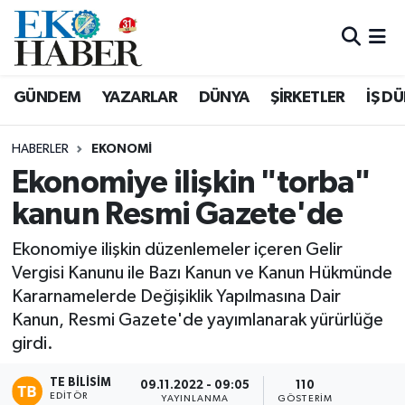
Hava Durumu
GÜNDEM
YAZARLAR
DÜNYA
ŞİRKETLER
İŞ D
Trafik Durumu
HABERLER
EKONOMI
Süper Lig Puan Durumu ve Fikstür
Ekonomiye ilişkin "torba"
kanun Resmi Gazete'de
Tüm Manşetler
Ekonomiye ilişkin düzenlemeler içeren Gelir
Son Dakika Haberleri
Vergisi Kanunu ile Bazı Kanun ve Kanun Hükmünde
Kararnamelerde Değişiklik Yapılmasına Dair
Haber Arşivi
Kanun, Resmi Gazete'de yayımlanarak yürürlüğe
girdi.
TE BILISIM
09.11.2022 - 09:05
110
EDITÖR
YAYINLANMA
GÖSTERIM