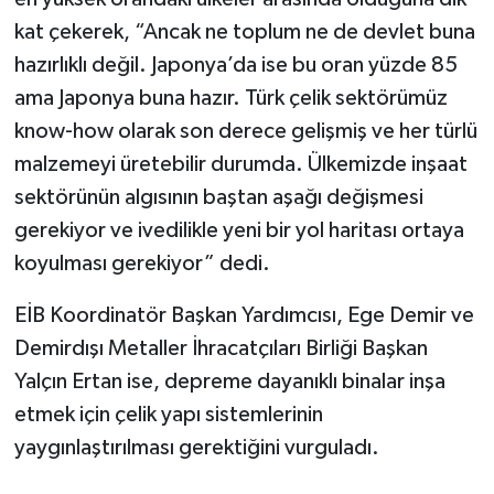
kat çekerek, “Ancak ne toplum ne de devlet buna
hazırlıklı değil. Ja­ponya’da ise bu oran yüzde 85
ama Japonya buna hazır. Türk çelik sektörümüz
know-how olarak son derece geliş­miş ve her türlü
malze­meyi üretebilir du­rumda. Ülkemizde inşaat
sektörünün algı­sının baştan aşağı de­ğişmesi
gerekiyor ve ivedilikle yeni bir yol haritası ortaya
koyul­ması gerekiyor” dedi.
EİB Koordinatör Baş­kan Yardımcısı, Ege De­mir ve
Demirdışı Metal­ler İhracatçıları Birliği Başkan
Yalçın Ertan ise, depreme dayanıklı binalar inşa
etmek için çelik yapı sistemlerinin
yaygınlaştırılması ge­rektiğini vurguladı.