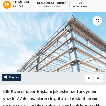
TE BILISIM
14.02.2023 - 00:07
25
EDITÖR
YAYINLANMA
GÖSTERIM
Paylaş
-
+
A
A
EİB Koordinatör Baş­kanı Jak Eskinazi Türki­ye’nin
yüzde 77 ile in­sanların doğal afet beklentilerinin
en yük­sek orandaki ülkeler arasında olduğuna dik­