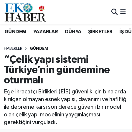
Hava Durumu
GÜNDEM
YAZARLAR
DÜNYA
ŞİRKETLER
İŞ D
Trafik Durumu
HABERLER
GÜNDEM
Süper Lig Puan Durumu ve Fikstür
“Çelik yapı sistemi
Türkiye’nin gündemine
Tüm Manşetler
oturmalı
Son Dakika Haberleri
Ege İhracatçı Birlik­leri (EİB) güvenlik için binalarda
Haber Arşivi
kırılgan olmayan esnek yapısı, dayanımı ve hafifliği
ile depreme karşı son derece güvenli bir mo­del
olan çelik yapı mo­delinin yaygınlaşması
gerektiğini vurguladı.