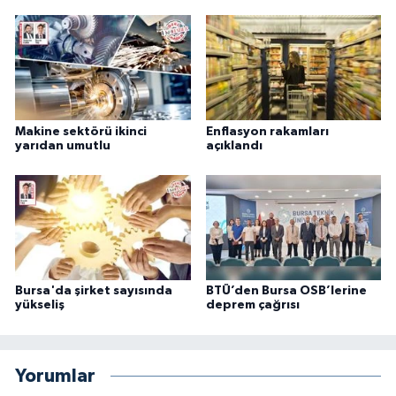
Makine sektörü ikinci
Enflasyon rakamları
yarıdan umutlu
açıklandı
Bursa'da şirket sayısında
BTÜ’den Bursa OSB’lerine
yükseliş
deprem çağrısı
Yorumlar