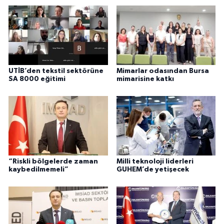
UTİB’den tekstil sektörüne
Mimarlar odasından Bursa
SA 8000 eğitimi
mimarisine katkı
“Riskli bölgelerde zaman
Milli teknoloji liderleri
kaybedilmemeli”
GUHEM’de yetişecek