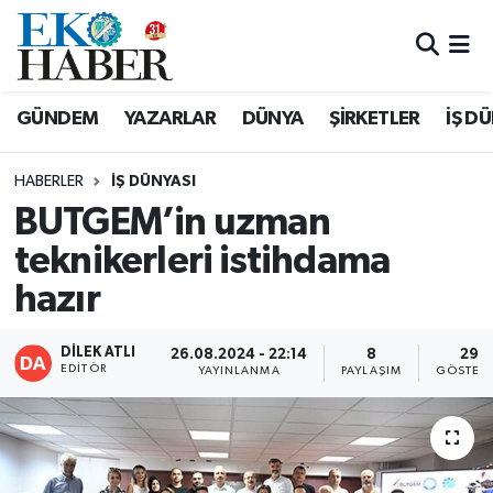
Hava Durumu
GÜNDEM
YAZARLAR
DÜNYA
ŞİRKETLER
İŞ D
Trafik Durumu
HABERLER
İŞ DÜNYASI
Süper Lig Puan Durumu ve Fikstür
BUTGEM’in uzman
teknikerleri istihdama
Tüm Manşetler
hazır
Son Dakika Haberleri
DİLEK ATLI
26.08.2024 - 22:14
8
29
Haber Arşivi
EDITÖR
YAYINLANMA
PAYLAŞIM
GÖSTER