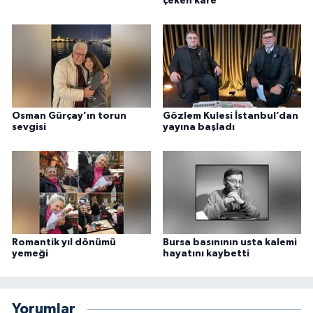
çeken kare
Osman Gürçay’ın torun
Gözlem Kulesi İstanbul’dan
sevgisi
yayına başladı
Romantik yıl dönümü
Bursa basınının usta kalemi
yemeği
hayatını kaybetti
Yorumlar