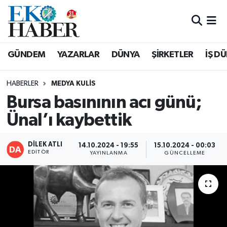
Hava Durumu
GÜNDEM
YAZARLAR
DÜNYA
ŞİRKETLER
İŞ D
Trafik Durumu
HABERLER
MEDYA KULIS
Süper Lig Puan Durumu ve Fikstür
Bursa basınının acı günü;
Ünal’ı kaybettik
Tüm Manşetler
Son Dakika Haberleri
DİLEK ATLI
14.10.2024 - 19:55
15.10.2024 - 00:03
EDITÖR
YAYINLANMA
GÜNCELLEME
Haber Arşivi