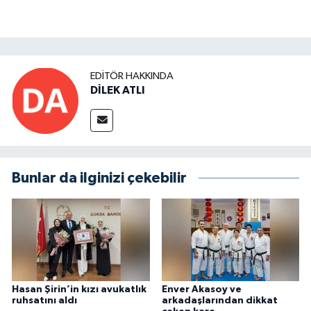
EDITÖR HAKKINDA
DİLEK ATLI
Bunlar da ilginizi çekebilir
Hasan Şirin’in kızı avukatlık
Enver Akasoy ve
ruhsatını aldı
arkadaşlarından dikkat