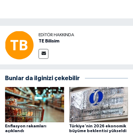
EDITÖR HAKKINDA
TE Bilisim
Bunlar da ilginizi çekebilir
Enflasyon rakamları
Türkiye'nin 2026 ekonomik
açıklandı
büyüme beklentisi yükseldi