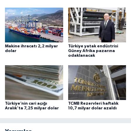
Makine ihracatı 2,2 milyar
Türkiye yatak endüstrisi
dolar
Güney Afrika pazarına
odaklanacak
Türkiye’nin cari açığı
TCMB Rezervleri haftalık
Aralık’ta 7,25 milyar dolar
10,7 milyar dolar azaldı