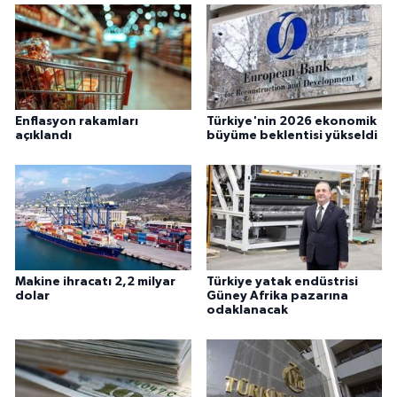
Enflasyon rakamları
Türkiye'nin 2026 ekonomik
açıklandı
büyüme beklentisi yükseldi
Makine ihracatı 2,2 milyar
Türkiye yatak endüstrisi
dolar
Güney Afrika pazarına
odaklanacak