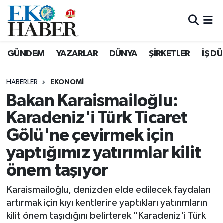
Hava Durumu
GÜNDEM
YAZARLAR
DÜNYA
ŞİRKETLER
İŞ D
Trafik Durumu
HABERLER
EKONOMI
Süper Lig Puan Durumu ve Fikstür
Bakan Karaismailoğlu:
Karadeniz'i Türk Ticaret
Tüm Manşetler
Gölü'ne çevirmek için
Son Dakika Haberleri
yaptığımız yatırımlar kilit
Haber Arşivi
önem taşıyor
Karaismailoğlu, denizden elde edilecek faydaları
artırmak için kıyı kentlerine yaptıkları yatırımların
kilit önem taşıdığını belirterek "Karadeniz'i Türk