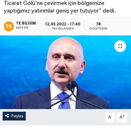
Ticaret Gölü'ne çevirmek için bölgemize
yaptığımız yatırımlar geniş yer tutuyor" dedi.
TE BILISIM
12.05.2022 - 17:40
78
EDITÖR
YAYINLANMA
GÖSTERIM
Paylaş
-
+
A
A