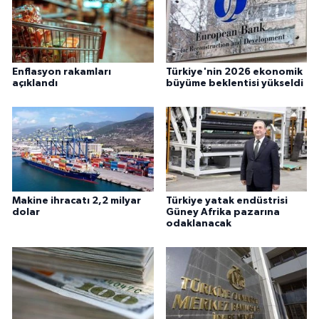
Enflasyon rakamları
Türkiye'nin 2026 ekonomik
açıklandı
büyüme beklentisi yükseldi
Makine ihracatı 2,2 milyar
Türkiye yatak endüstrisi
dolar
Güney Afrika pazarına
odaklanacak