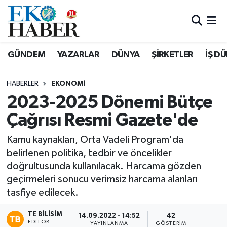
Hava Durumu
GÜNDEM
YAZARLAR
DÜNYA
ŞİRKETLER
İŞ D
Trafik Durumu
HABERLER
EKONOMI
Süper Lig Puan Durumu ve Fikstür
2023-2025 Dönemi Bütçe
Çağrısı Resmi Gazete'de
Tüm Manşetler
Kamu kaynakları, Orta Vadeli Program'da
Son Dakika Haberleri
belirlenen politika, tedbir ve öncelikler
doğrultusunda kullanılacak. Harcama gözden
Haber Arşivi
geçirmeleri sonucu verimsiz harcama alanları
tasfiye edilecek.
TE BILISIM
14.09.2022 - 14:52
42
EDITÖR
YAYINLANMA
GÖSTERIM