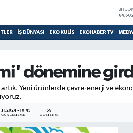
DOLA
47,59
EURO
55,07
ETLER
İŞ DÜNYASI
EKO KULİS
EKOHABER TV
MEDYA
STERLİ
64,24
GRAM 
6518.2
BİST10
13.768
omi' dönemine gird
BITCO
64.60
 artık. Yeni ürünlerde çevre-enerji ve eko
üyoruz.
.11.2024 - 10:45
69
GÜNCELLEME
GÖSTERIM