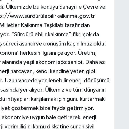
di. Ülkemizde bu konuyu Sanayi ile Çevre ve
http://www.sürdürülebilirkalkınma.gov.tr
Milletler Kalkınma Teşkilatı tarafından
yor. “Sürdürülebilir kalkınma” fikri çok da
ş süreci aşandı ve dönüşüm kaçınılmaz oldu.
konomi’ herkesin ilgisini çekiyor. Üretim,
er alanında yeşil ekonomi söz sahibi. Daha az
nerji harcayan, kendi kendine yeten gibi
or. Uzun vadede yenilenebilir enerji dönüşümü
ayasasında yer alıyor. Ülkemiz ve tüm dünyanın
Bu ihtiyaçları karşılamak için günü kurtarmak
aaliyet göstermek bize fayda getirmiyor.
 ekonomiye uygun hale getirerek enerji
ji verimliliğini kamu dikkatine sunan sivil