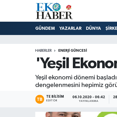
Hava Durumu
GÜNDEM
YAZARLAR
DÜNYA
ŞİRK
Trafik Durumu
Süper Lig Puan Durumu ve Fikstür
HABERLER
ENERJI GÜNCESI
'Yeşil Ekon
Tüm Manşetler
Son Dakika Haberleri
Yeşil ekonomi dönemi başladı
dengelenmesini hepimiz gör
Haber Arşivi
TE BILISIM
06.10.2020 - 06:42
28
EDITÖR
YAYINLANMA