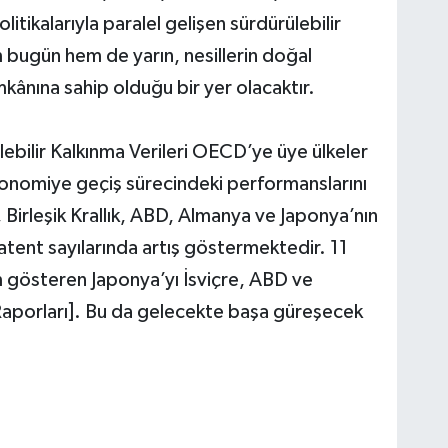
tikalarıyla paralel gelişen sürdürülebilir
m bugün hem de yarın, nesillerin doğal
kânına sahip olduğu bir yer olacaktır.
bilir Kalkınma Verileri OECD’ye üye ülkeler
konomiye geçiş sürecindeki performanslarını
 Birleşik Krallık, ABD, Almanya ve Japonya’nın
atent sayılarında artış göstermektedir. 11
im gösteren Japonya’yı İsviçre, ABD ve
porları]. Bu da gelecekte başa güreşecek