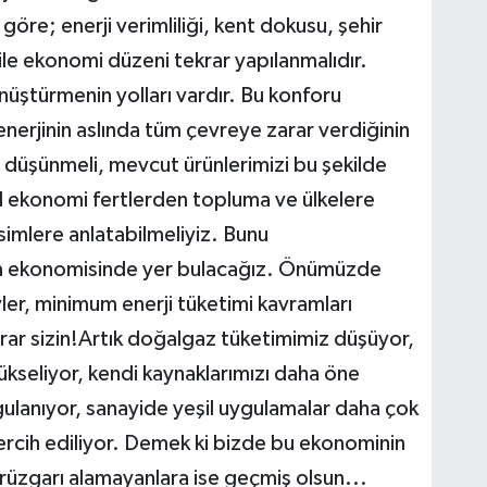
e; enerji verimliliği, kent dokusu, şehir
le ekonomi düzeni tekrar yapılanmalıdır.
nüştürmenin yolları vardır. Bu konforu
enerjinin aslında tüm çevreye zarar verdiğinin
ar düşünmeli, mevcut ürünlerimizi bu şekilde
il ekonomi fertlerden topluma ve ülkelere
simlere anlatabilmeliyiz. Bunu
em ekonomisinde yer bulacağız. Önümüzde
vler, minimum enerji tüketimi kavramları
arar sizin!Artık doğalgaz tüketimimiz düşüyor,
yükseliyor, kendi kaynaklarımızı daha öne
ulanıyor, sanayide yeşil uygulamalar daha çok
tercih ediliyor. Demek ki bizde bu ekonominin
rüzgarı alamayanlara ise geçmiş olsun...