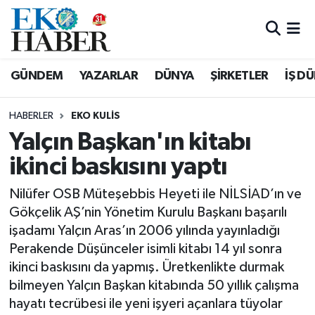
Hava Durumu
GÜNDEM
YAZARLAR
DÜNYA
ŞİRKETLER
İŞ D
Trafik Durumu
HABERLER
EKO KULIS
Süper Lig Puan Durumu ve Fikstür
Yalçın Başkan'ın kitabı
ikinci baskısını yaptı
Tüm Manşetler
Nilüfer OSB Müteşebbis Heyeti ile NİLSİAD’ın ve
Son Dakika Haberleri
Gökçelik AŞ’nin Yönetim Kurulu Başkanı başarılı
işadamı Yalçın Aras’ın 2006 yılında yayınladığı
Haber Arşivi
Perakende Düşünceler isimli kitabı 14 yıl sonra
ikinci baskısını da yapmış. Üretkenlikte durmak
bilmeyen Yalçın Başkan kitabında 50 yıllık çalışma
hayatı tecrübesi ile yeni işyeri açanlara tüyolar