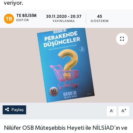
veriyor.
TE BILISIM
30.11.2020 - 20:37
45
EDITÖR
YAYINLANMA
GÖSTERIM
Paylaş
-
+
A
A
Nilüfer OSB Müteşebbis Heyeti ile NİLSİAD’ın ve