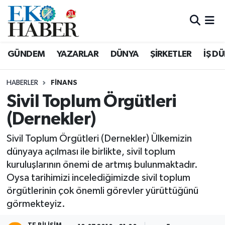
Hava Durumu
GÜNDEM
YAZARLAR
DÜNYA
ŞİRKETLER
İŞ D
Trafik Durumu
HABERLER
FINANS
Süper Lig Puan Durumu ve Fikstür
Sivil Toplum Örgütleri
(Dernekler)
Tüm Manşetler
Sivil Toplum Örgütleri (Dernekler) Ülkemizin
Son Dakika Haberleri
dünyaya açılması ile birlikte, sivil toplum
kuruluşlarının önemi de artmış bulunmaktadır.
Haber Arşivi
Oysa tarihimizi incelediğimizde sivil toplum
örgütlerinin çok önemli görevler yürüttüğünü
görmekteyiz.