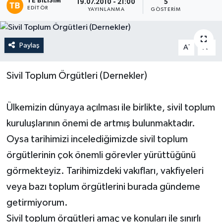
TE BILISIM
19.07.2010 - 21:00
5
EDITÖR
YAYINLANMA
GÖSTERIM
Paylaş
-
+
A
A
Sivil Toplum Örgütleri (Dernekler)
Ülkemizin dünyaya açılması ile birlikte, sivil toplum
kuruluşlarının önemi de artmış bulunmaktadır.
Oysa tarihimizi incelediğimizde sivil toplum
örgütlerinin çok önemli görevler yürüttüğünü
görmekteyiz. Tarihimizdeki vakıfları, vakfiyeleri
veya bazı toplum örgütlerini burada gündeme
getirmiyorum.
Sivil toplum örgütleri amaç ve konuları ile sınırlı