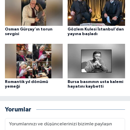
Osman Gürçay’ın torun
Gözlem Kulesi İstanbul’dan
sevgisi
yayına başladı
Romantik yıl dönümü
Bursa basınının usta kalemi
yemeği
hayatını kaybetti
Yorumlar