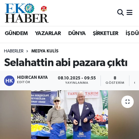
Hava Durumu
GÜNDEM
YAZARLAR
DÜNYA
ŞİRKETLER
İŞ D
Trafik Durumu
HABERLER
MEDYA KULIS
Süper Lig Puan Durumu ve Fikstür
Selahattin abi pazara çıktı
Tüm Manşetler
HIDIRCAN KAYA
08.10.2025 - 09:55
8
EDITÖR
YAYINLANMA
GÖSTERIM
OK
Son Dakika Haberleri
Haber Arşivi