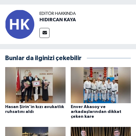
EDITÖR HAKKINDA
HIDIRCAN KAYA
Bunlar da ilginizi çekebilir
Hasan Şirin’in kızı avukatlık
Enver Akasoy ve
ruhsatını aldı
arkadaşlarından dikkat
çeken kare