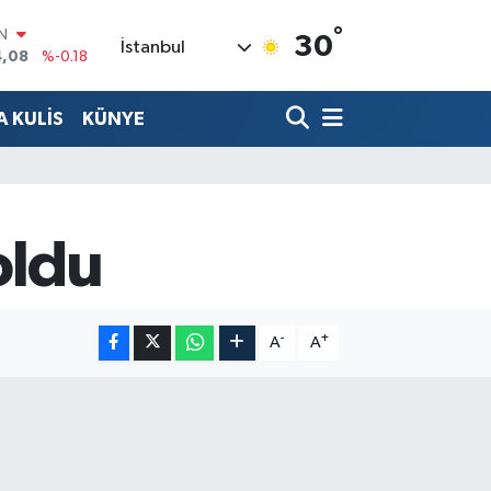
°
IN
30
İstanbul
4,08
%-0.18
R
36
%0.18
 KULİS
KÜNYE
10
%0.32
N
1
%0.38
ALTIN
55
%0.03
oldu
00
%-14
-
+
A
A