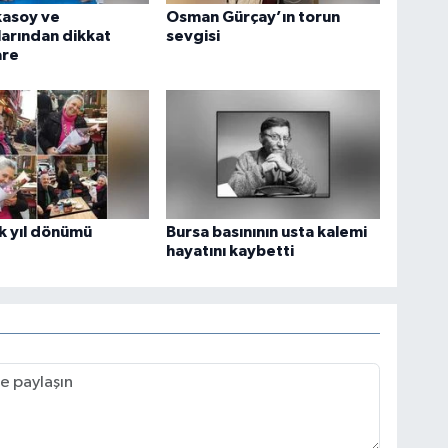
kasoy ve
Osman Gürçay’ın torun
arından dikkat
sevgisi
are
k yıl dönümü
Bursa basınının usta kalemi
hayatını kaybetti