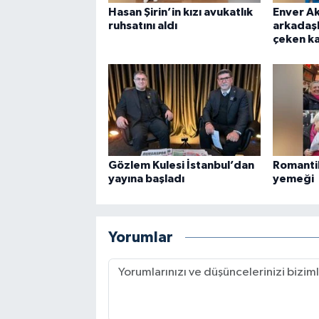
Hasan Şirin’in kızı avukatlık
Enver A
ruhsatını aldı
arkadaşl
çeken k
Gözlem Kulesi İstanbul’dan
Romanti
yayına başladı
yemeği
Yorumlar