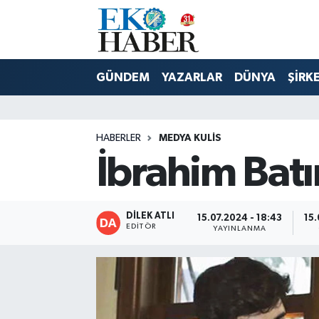
Hava Durumu
GÜNDEM
YAZARLAR
DÜNYA
ŞİRK
Trafik Durumu
Süper Lig Puan Durumu ve Fikstür
HABERLER
MEDYA KULIS
İbrahim Batı
Tüm Manşetler
Son Dakika Haberleri
DİLEK ATLI
15.07.2024 - 18:43
15.
EDITÖR
YAYINLANMA
Haber Arşivi