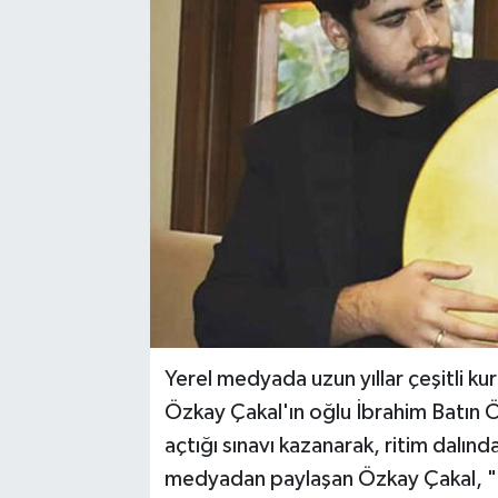
Yerel medyada uzun yıllar çeşitli k
Özkay Çakal'ın oğlu İbrahim Batın Ö
açtığı sınavı kazanarak, ritim dalın
medyadan paylaşan Özkay Çakal, "Ço