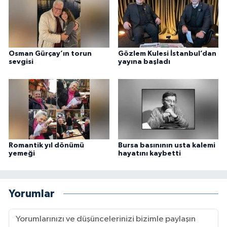
Osman Gürçay’ın torun
Gözlem Kulesi İstanbul’dan
sevgisi
yayına başladı
Romantik yıl dönümü
Bursa basınının usta kalemi
yemeği
hayatını kaybetti
Yorumlar