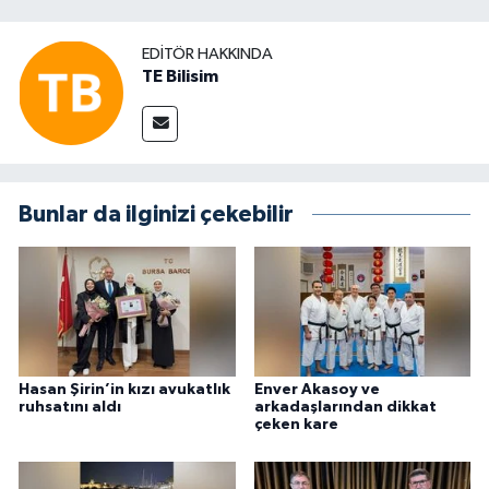
EDITÖR HAKKINDA
TE Bilisim
Bunlar da ilginizi çekebilir
Hasan Şirin’in kızı avukatlık
Enver Akasoy ve
ruhsatını aldı
arkadaşlarından dikkat
çeken kare