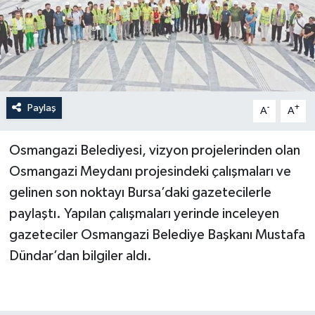
Paylaş
-
+
A
A
Osmangazi Belediyesi, vizyon proje­lerinden olan
Osmangazi Meydanı projesin­deki çalışmaları ve
gelinen son noktayı Bursa’daki gazetecilerle
paylaştı. Yapı­lan çalışmaları yerinde inceleyen
gaze­teciler Osmangazi Belediye Başkanı Mustafa
Dündar’dan bilgiler aldı.