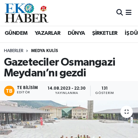
Hava Durumu
GÜNDEM
YAZARLAR
DÜNYA
ŞİRKETLER
İŞ D
Trafik Durumu
HABERLER
MEDYA KULIS
Süper Lig Puan Durumu ve Fikstür
Gazeteciler Osmangazi
Meydanı’nı gezdi
Tüm Manşetler
Son Dakika Haberleri
TE BILISIM
14.08.2023 - 22:30
131
EDITÖR
YAYINLANMA
GÖSTERIM
Haber Arşivi