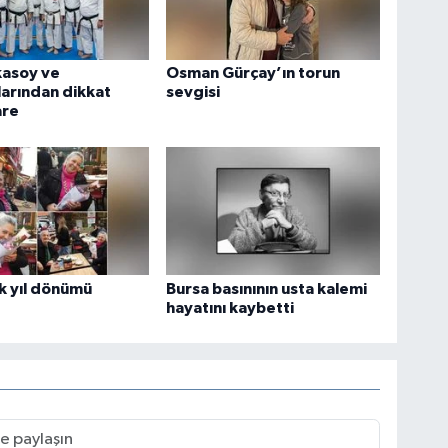
kasoy ve
Osman Gürçay’ın torun
arından dikkat
sevgisi
are
k yıl dönümü
Bursa basınının usta kalemi
hayatını kaybetti