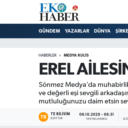
Hava Durumu
GÜNDEM
YAZARLAR
DÜNYA
ŞİRK
Trafik Durumu
Süper Lig Puan Durumu ve Fikstür
HABERLER
MEDYA KULIS
EREL AİLESİ
Tüm Manşetler
Son Dakika Haberleri
Sönmez Medya’da muhabirlik 
ve değerli eşi sevgili arkadaş
Haber Arşivi
mutluluğunuzu daim etsin sevgi
TE BILISIM
06.10.2020 - 06:31
EDITÖR
YAYINLANMA
GÖ