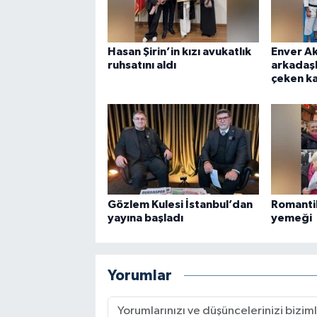
Hasan Şirin’in kızı avukatlık
Enver A
ruhsatını aldı
arkadaşl
çeken k
Gözlem Kulesi İstanbul’dan
Romanti
yayına başladı
yemeği
Yorumlar