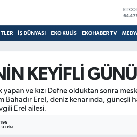
BITCO
64.47
DOLA
47,59
EURO
ETLER
İŞ DÜNYASI
EKO KULİS
EKOHABER TV
MEDYA
55,13
STERL
64,25
GRAM 
6527.
BİST1
NİN KEYİFLİ GÜNÜ
13.70
yapan ve kızı Defne olduktan sonra mesle
ım Bahadır Erel, deniz kenarında, güneşli h
li Erel ailesi.
198
STERIM