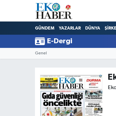
Hava Durumu
GÜNDEM
YAZARLAR
DÜNYA
ŞİRK
Trafik Durumu
E-Dergi
Süper Lig Puan Durumu ve Fikstür
Genel
Tüm Manşetler
Son Dakika Haberleri
E
Haber Arşivi
Eko