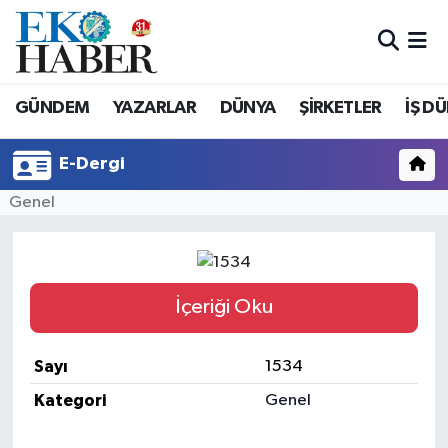
Hava Durumu
GÜNDEM
YAZARLAR
DÜNYA
ŞİRKETLER
İŞ D
Trafik Durumu
E-Dergi
Süper Lig Puan Durumu ve Fikstür
Genel
Tüm Manşetler
Son Dakika Haberleri
İçeriği Oku
Haber Arşivi
Sayı
1534
Kategori
Genel