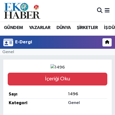
Hava Durumu
GÜNDEM
YAZARLAR
DÜNYA
ŞİRKETLER
İŞ D
Trafik Durumu
E-Dergi
Süper Lig Puan Durumu ve Fikstür
Genel
Tüm Manşetler
Son Dakika Haberleri
İçeriği Oku
Haber Arşivi
Sayı
1496
Kategori
Genel