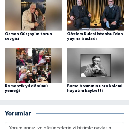
Osman Gürçay’ın torun
Gözlem Kulesi İstanbul’dan
sevgisi
yayına başladı
Romantik yıl dönümü
Bursa basınının usta kalemi
yemeği
hayatını kaybetti
Yorumlar