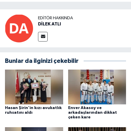
EDITÖR HAKKINDA
DİLEK ATLI
Bunlar da ilginizi çekebilir
Hasan Şirin’in kızı avukatlık
Enver Akasoy ve
ruhsatını aldı
arkadaşlarından dikkat
çeken kare