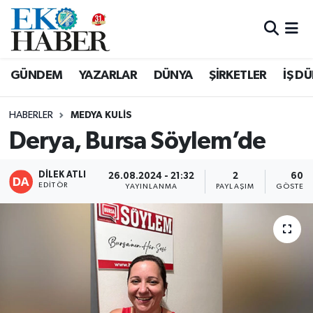
Hava Durumu
GÜNDEM
YAZARLAR
DÜNYA
ŞİRKETLER
İŞ D
Trafik Durumu
HABERLER
MEDYA KULIS
Süper Lig Puan Durumu ve Fikstür
Derya, Bursa Söylem’de
Tüm Manşetler
DİLEK ATLI
26.08.2024 - 21:32
2
60
EDITÖR
YAYINLANMA
PAYLAŞIM
GÖSTERI
Son Dakika Haberleri
Haber Arşivi