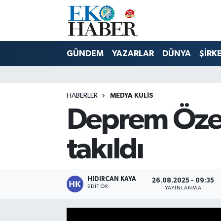
Hava Durumu
GÜNDEM
YAZARLAR
DÜNYA
ŞİRK
Trafik Durumu
Süper Lig Puan Durumu ve Fikstür
HABERLER
MEDYA KULIS
Deprem Özel
Tüm Manşetler
Son Dakika Haberleri
takıldı
Haber Arşivi
HIDIRCAN KAYA
26.08.2025 - 09:35
EDITÖR
YAYINLANMA