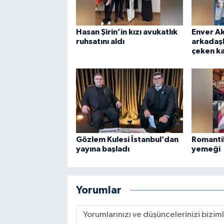
Hasan Şirin’in kızı avukatlık
Enver A
ruhsatını aldı
arkadaşl
çeken k
Gözlem Kulesi İstanbul’dan
Romanti
yayına başladı
yemeği
Yorumlar