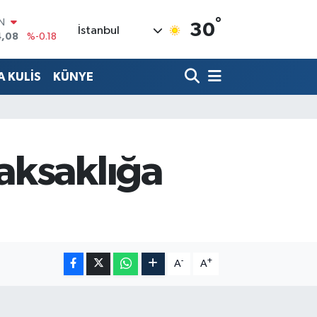
IN
°
30
İstanbul
4,08
%-0.18
R
36
%0.18
 KULİS
KÜNYE
10
%0.32
N
1
%0.38
ALTIN
55
%0.03
aksaklığa
00
%-14
-
+
A
A