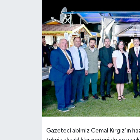
Gazeteci abimiz Cemal Kırgız’ın h
teknik aksaklıklar nedeniyle ne yazı