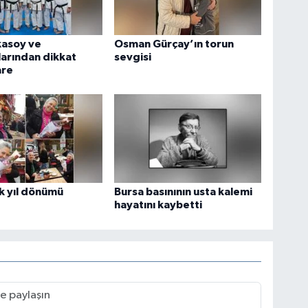
kasoy ve
Osman Gürçay’ın torun
arından dikkat
sevgisi
are
k yıl dönümü
Bursa basınının usta kalemi
hayatını kaybetti