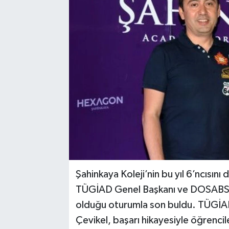
Şahinkaya Koleji’nin bu yıl 6’ncısını 
TÜGİAD Genel Başkanı ve DOSABSİAD
olduğu otu­rumla son buldu. TÜGİA
Çevikel, başarı hikayesiyle öğrencil