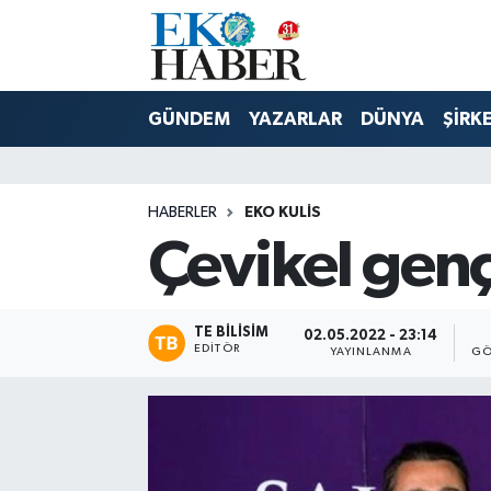
Hava Durumu
GÜNDEM
YAZARLAR
DÜNYA
ŞİRK
Trafik Durumu
Süper Lig Puan Durumu ve Fikstür
HABERLER
EKO KULIS
Çevikel genç
Tüm Manşetler
Son Dakika Haberleri
TE BILISIM
02.05.2022 - 23:14
EDITÖR
YAYINLANMA
GÖ
Haber Arşivi