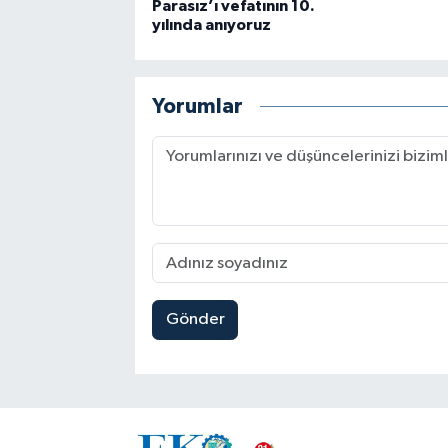
Parasız’ı vefatının 10.
yılında anıyoruz
Yorumlar
Gönder