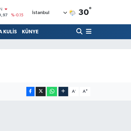
IN
°
30
İstanbul
0,97
%-0.15
R
36
%0.18
 KULİS
KÜNYE
10
%0.32
İN
1
%0.38
ALTIN
55
%0
00
%-14
-
+
A
A