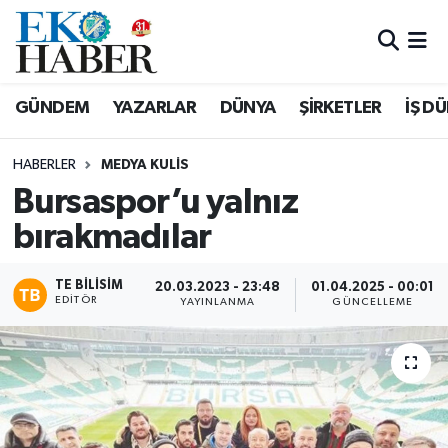
Hava Durumu
GÜNDEM
YAZARLAR
DÜNYA
ŞİRKETLER
İŞ D
Trafik Durumu
HABERLER
MEDYA KULIS
Süper Lig Puan Durumu ve Fikstür
Bursaspor’u yalnız
bırakmadılar
Tüm Manşetler
Son Dakika Haberleri
TE BILISIM
20.03.2023 - 23:48
01.04.2025 - 00:01
EDITÖR
YAYINLANMA
GÜNCELLEME
Haber Arşivi