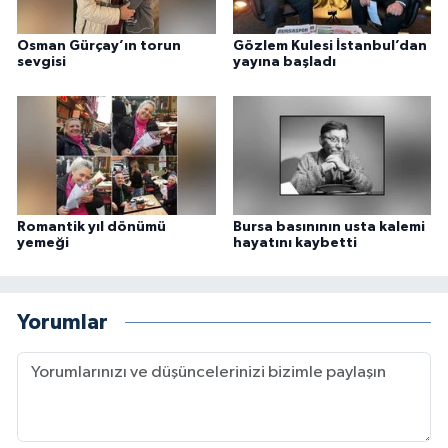
Osman Gürçay’ın torun
Gözlem Kulesi İstanbul’dan
sevgisi
yayına başladı
Romantik yıl dönümü
Bursa basınının usta kalemi
yemeği
hayatını kaybetti
Yorumlar