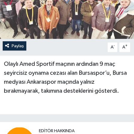
Paylaş
-
+
A
A
Olaylı Amed Sportif maçının ardından 9 maç
seyircisiz oynama cezası alan Bur­saspor’u, Bursa
medyası Ankaraspor maçında yalnız
bırakmayarak, takımına desteklerini gösterdi.
EDITÖR HAKKINDA