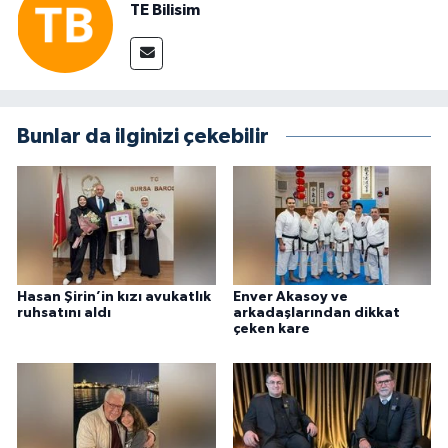
TE Bilisim
Bunlar da ilginizi çekebilir
Hasan Şirin’in kızı avukatlık
Enver Akasoy ve
ruhsatını aldı
arkadaşlarından dikkat
çeken kare