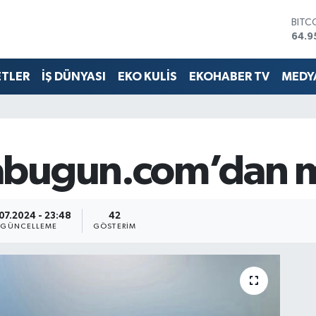
BITC
64.9
DOL
47,7
EUR
ETLER
İŞ DÜNYASI
EKO KULİS
EKOHABER TV
MEDYA
55,2
STER
64,4
GRAM
6660
BİST
abugun.com’dan 
13.7
.07.2024 - 23:48
42
GÜNCELLEME
GÖSTERIM