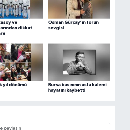
kasoy ve
Osman Gürçay’ın torun
arından dikkat
sevgisi
are
k yıl dönümü
Bursa basınının usta kalemi
hayatını kaybetti