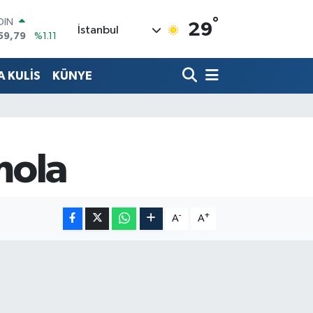
OIN
°
29
59,79
%1.11
İstanbul
AR
436
%0.18
O
 KULİS
KÜNYE
510
%0.32
LİN
811
%0.38
 ALTIN
.55
%0.03
100
mola
79
%-14
-
+
A
A