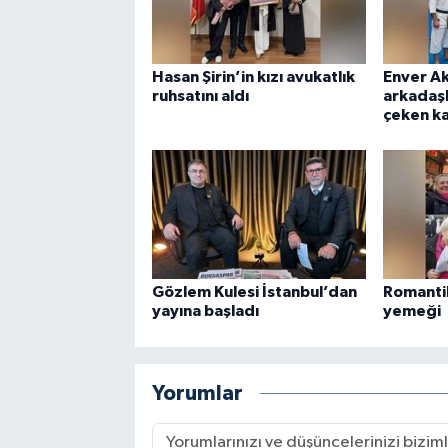
Hasan Şirin’in kızı avukatlık
Enver A
ruhsatını aldı
arkadaşl
çeken k
Gözlem Kulesi İstanbul’dan
Romanti
yayına başladı
yemeği
Yorumlar