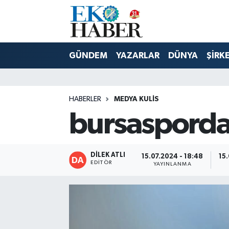
Hava Durumu
GÜNDEM
YAZARLAR
DÜNYA
ŞİRK
Trafik Durumu
Süper Lig Puan Durumu ve Fikstür
HABERLER
MEDYA KULIS
bursaspord
Tüm Manşetler
Son Dakika Haberleri
DİLEK ATLI
15.07.2024 - 18:48
15
EDITÖR
YAYINLANMA
Haber Arşivi