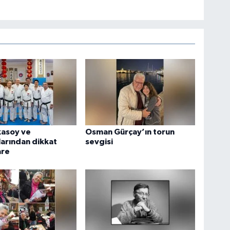
kasoy ve
Osman Gürçay’ın torun
arından dikkat
sevgisi
are