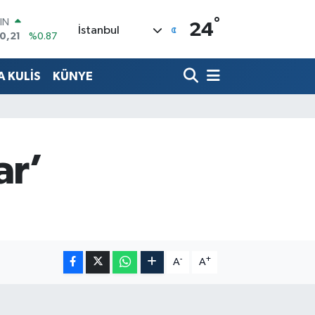
IN
°
24
İstanbul
0,21
%0.87
R
36
%0.18
 KULİS
KÜNYE
10
%0.32
İN
11
%0.38
 ALTIN
.55
%0.03
ar’
00
9
%-14
-
+
A
A