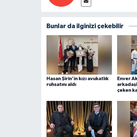
Bunlar da ilginizi çekebilir
Hasan Şirin’in kızı avukatlık
Enver A
ruhsatını aldı
arkadaşl
çeken k