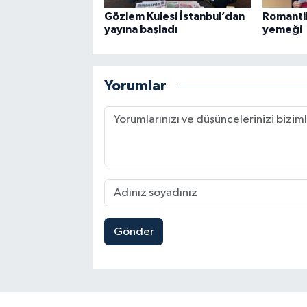
Gözlem Kulesi İstanbul’dan
Romanti
yayına başladı
yemeği
Yorumlar
Gönder