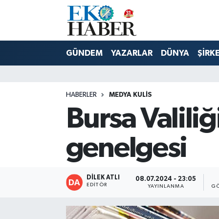
Hava Durumu
GÜNDEM
YAZARLAR
DÜNYA
ŞİRK
Trafik Durumu
Süper Lig Puan Durumu ve Fikstür
HABERLER
MEDYA KULIS
Bursa Valiliğ
Tüm Manşetler
Son Dakika Haberleri
genelgesi
Haber Arşivi
DİLEK ATLI
08.07.2024 - 23:05
EDITÖR
YAYINLANMA
GÖ