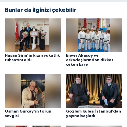
Bunlar da ilginizi çekebilir
Hasan Şirin’in kızı avukatlık
Enver Akasoy ve
ruhsatını aldı
arkadaşlarından dikkat
çeken kare
Osman Gürçay’ın torun
Gözlem Kulesi İstanbul’dan
sevgisi
yayına başladı