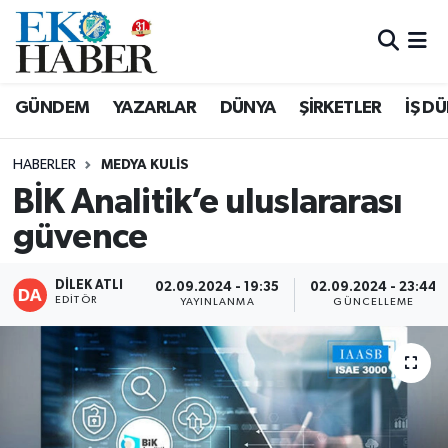
Hava Durumu
GÜNDEM
YAZARLAR
DÜNYA
ŞİRKETLER
İŞ D
Trafik Durumu
HABERLER
MEDYA KULIS
Süper Lig Puan Durumu ve Fikstür
BİK Analitik’e uluslararası
güvence
Tüm Manşetler
Son Dakika Haberleri
DİLEK ATLI
02.09.2024 - 19:35
02.09.2024 - 23:44
EDITÖR
YAYINLANMA
GÜNCELLEME
Haber Arşivi