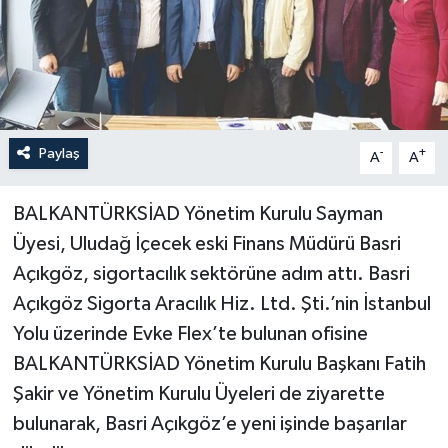
Paylaş
-
+
A
A
BALKAN­TÜRKSİAD Yöne­tim Kurulu Sayman
Üyesi, Uludağ İçecek eski Finans Mü­dürü Basri
Açık­göz, sigortacılık sektörüne adım attı. Basri
Açıkgöz Sigorta Aracılık Hiz. Ltd. Şti.’nin İstanbul
Yolu üzerinde Evke Flex’te bulunan ofisine
BALKANTÜRKSİAD Yöne­tim Kurulu Başkanı Fatih
Şakir ve Yönetim Kurulu Üyeleri de ziyarette
bulunarak, Basri Açıkgöz’e yeni işinde başarılar