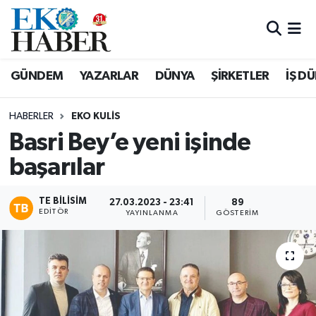
Hava Durumu
GÜNDEM
YAZARLAR
DÜNYA
ŞİRKETLER
İŞ D
Trafik Durumu
HABERLER
EKO KULIS
Süper Lig Puan Durumu ve Fikstür
Basri Bey’e yeni işinde
başarılar
Tüm Manşetler
Son Dakika Haberleri
TE BILISIM
27.03.2023 - 23:41
89
EDITÖR
YAYINLANMA
GÖSTERIM
Haber Arşivi